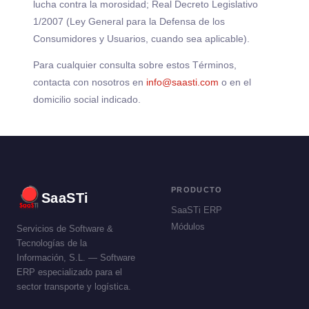
lucha contra la morosidad; Real Decreto Legislativo
1/2007 (Ley General para la Defensa de los
Consumidores y Usuarios, cuando sea aplicable).
Para cualquier consulta sobre estos Términos,
contacta con nosotros en
info@saasti.com
o en el
domicilio social indicado.
PRODUCTO
SaaS
Ti
SaaSTi ERP
Módulos
Servicios de Software &
Tecnologías de la
Información, S.L. — Software
ERP especializado para el
sector transporte y logística.